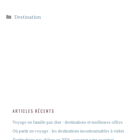
Catégories
Destination
ARTICLES RÉCENTS
Voyage en famille pas cher : destinations et meilleures offres
Où partir en voyage : les destinations incontournables à visiter
Destinations pas chères en 2026 : voyager sans se ruiner