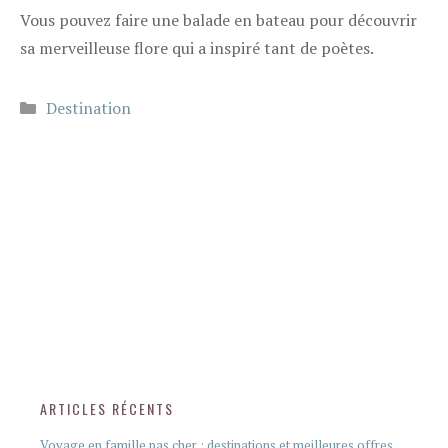
Vous pouvez faire une balade en bateau pour découvrir
sa merveilleuse flore qui a inspiré tant de poètes.
Catégories
Destination
ARTICLES RÉCENTS
Voyage en famille pas cher : destinations et meilleures offres